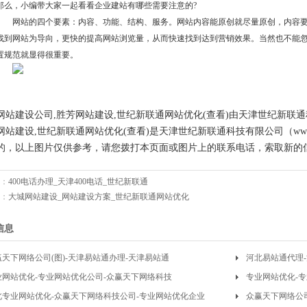
那么，小编带大家一起看看企业建站有哪些需要注意的?
网站的四个要素：内容、功能、结构、服务。网站内容能原创就尽量原创，内容
找到网站为导向，更快的提高网站浏览量，从而快速找到达到营销效果。当然也不能
置规范就显得很重要。
网站建设公司,胜芳网站建设,世纪新联通网站优化(查看)由天津世纪新联
网站建设,世纪新联通网站优化(查看)是天津世纪新联通科技有限公司（www.40
的，以上图片仅供参考，请您拨打本页面或图片上的联系电话，索取新的
：
400电话办理_天津400电话_世纪新联通
：
大城网站建设_网站建设方案_世纪新联通网站优化
信息
赢天下网络公司(图)-天津易站通办理-天津易站通
河北易站通代理
业网站优化-专业网站优化公司-众赢天下网络科技
专业网站优化-专
北专业网站优化-众赢天下网络科技公司-专业网站优化企业
众赢天下网络公司