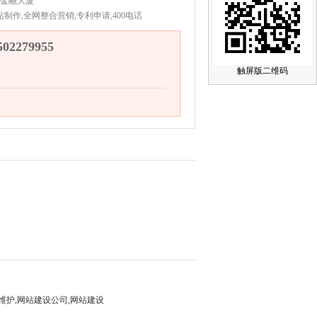
金融大厦
站制作,全网整合营销,专利申请,400电话
2279955
触屏版二维码