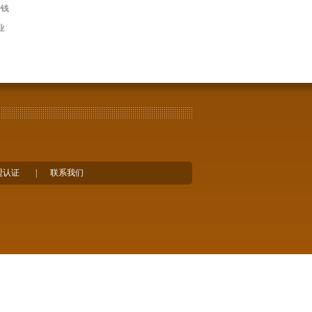
少钱
业
盟认证
|
联系我们
所有绝对化用词