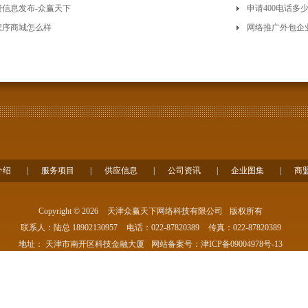
费信息发布-众赢天下
申请400电话多
程序商城怎么样
网络推广外包企
介绍
|
服务项目
|
供应信息
|
公司资讯
|
企业图集
|
商
Copyright © 2026
天津众赢天下网络科技有限公司
版权所有
联系人：陆总 18902130957
电话：022-87820389
传真：022-87820389
地址： 天津市南开区科技金融大厦
网站备案号：
津ICP备09004978号-13
主营产品： 天津网站建设公司,天津网站设计公司,天津网页设计公司
51La
网站地图
司拥护赞成国家《新广告法》的相关规定，我司网站所有页面不出现绝对化用词，本站