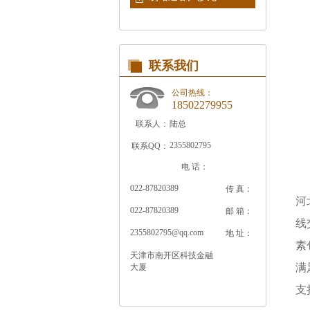
联系我们
公司热线：
18502279955
联系人：
陆总
2355802795
联系QQ：
电 话：
022-87820389
传 真：
河
022-87820389
邮 箱：
线
2355802795@qq.com
地 址：
素
天津市南开区科技金融
满
大厦
支